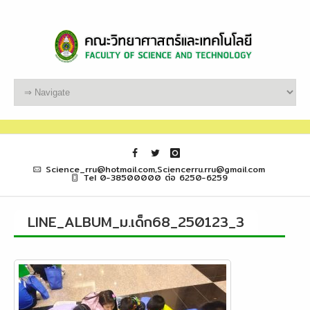
Science_rru@hotmail.com,Sciencerru.rru@gmail.com
Tel 0-38500000 ต่อ 6250-6259
LINE_ALBUM_ม.เด็ก68_250123_3