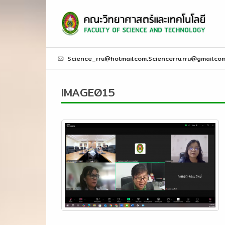
Science_rru@hotmail.com,Sciencerru.rru@gmail.co
IMAGE015