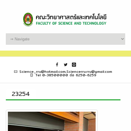
Science_rru@hotmail.com,Sciencerru.rru@gmail.com
Tel 0-38500000 ต่อ 6250-6259
23254