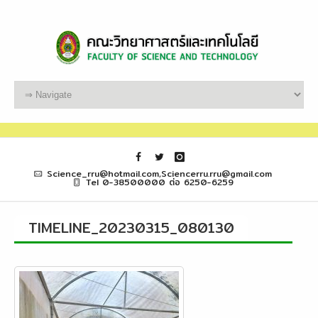
Science_rru@hotmail.com,Sciencerru.rru@gmail.com
Tel 0-38500000 ต่อ 6250-6259
TIMELINE_20230315_080130